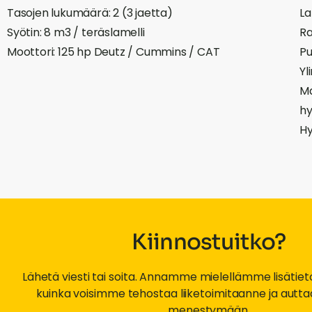
Tasojen lukumäärä: 2 (3 jaetta)
La
Syötin: 8 m3 / teräslamelli
Ra
Moottori: 125 hp Deutz / Cummins / CAT
Pu
Yl
Ma
hy
H
Kiinnostuitko?
Lähetä viesti tai soita. Annamme mielellämme lisäti
kuinka voisimme tehostaa liiketoimitaanne ja autta
menestymään.