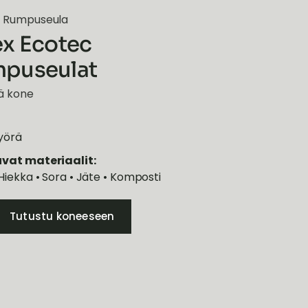
/
Rumpuseula
ex Ecotec
puseulat
ä kone
Pyörä
uvat materiaalit:
Hiekka • Sora • Jäte • Komposti
Tutustu koneeseen