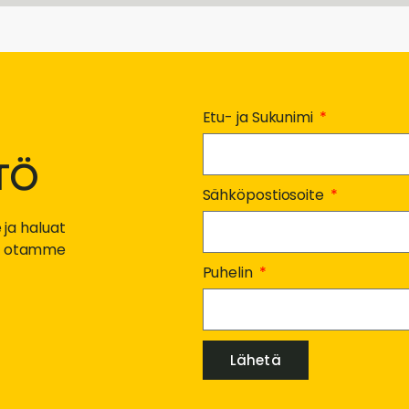
Etu- ja Sukunimi
TÖ
Sähköpostiosoite
 ja haluat
iin otamme
Puhelin
Lähetä