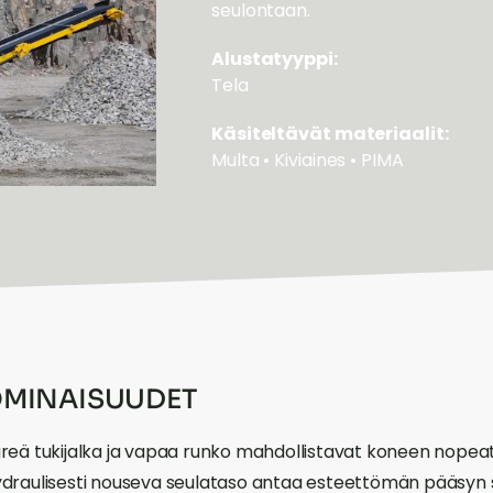
seulontaan.
Alustatyyppi:
Tela
Käsiteltävät materiaalit:
Multa • Kiviaines • PIMA
MINAISUUDET
reä tukijalka ja vapaa runko mahdollistavat koneen nopeat
draulisesti nouseva seulataso antaa esteettömän pääsyn seu