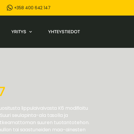
+358 400 642 147
YRITYS
YHTEYSTIEDOT
7
situsta lippulaivaivasta K6 modifioitu
uuri seulapinta-ala tasolla ja
atkeamattoman suuren tuotantotehon.
 mullan tai saastuneiden maa-ainesten