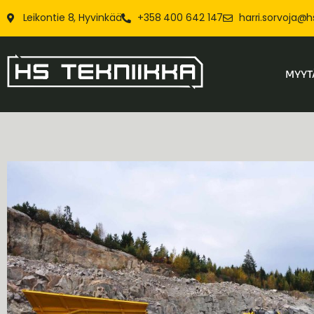
Leikontie 8, Hyvinkää
+358 400 642 147
harri.sorvoja@h
MYYT