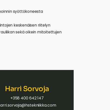
nnoinnin syöttökoneesta
intojen keskenäisen riitelyn
uliikan sekä oikein mitoitettujen
Harri Sorvoja
+358 400 642 147
arri.sorvoja@hstekniikka.com