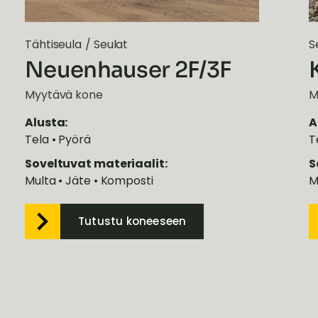
Tähtiseula
/
Seulat
S
Neuenhauser 2F/3F
Myytävä kone
M
Alusta:
A
Tela • Pyörä
T
Soveltuvat materiaalit:
S
Multa • Jäte • Komposti
M
Tutustu koneeseen