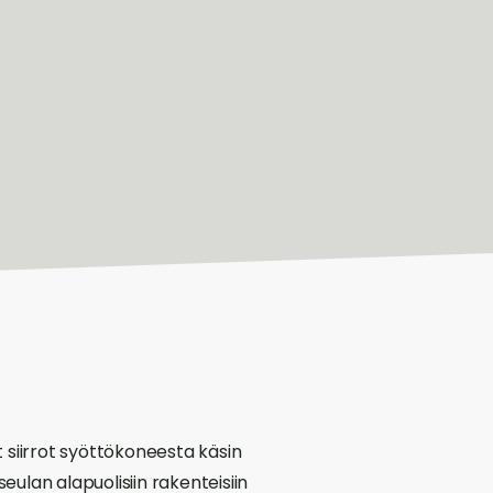
 siirrot syöttökoneesta käsin
lan alapuolisiin rakenteisiin