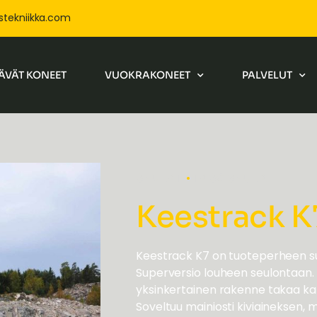
stekniikka.com
ÄVÄT KONEET
VUOKRAKONEET
PALVELUT
•
SEULAT
TASOSEULA
Keestrack K
Keestrack K7 on tuoteperheen suo
Superversio louheen seulontaan. S
yksinkertainen rakenne takaa k
Soveltuu mainiosti kiviaineksen,