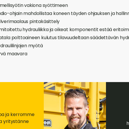
mellisyötin vakiona syöttimeen
dio-ohjain mahdollistaa koneen täyden ohjauksen ja halli
lverimaalaus pintakäsittely
imitoitettu hydrauliikka ja oikeat komponentit estää eritoim
tala polttoaineen kulutus tilavuudeltaan säädettävän hydra
draulilinjojen myötä
yvä maavara
etoa ja kerromme
a yritystänne
h