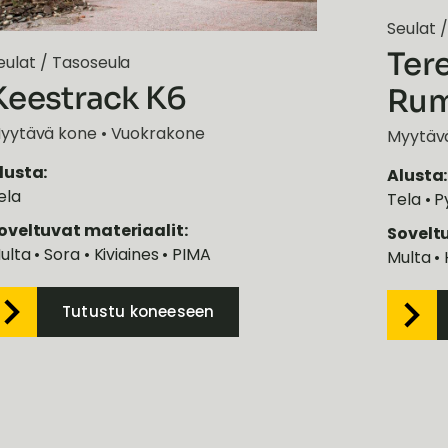
Seulat
Ter
eulat
/
Tasoseula
Keestrack K6
Rum
yytävä kone • Vuokrakone
Myytäv
lusta:
Alusta:
ela
Tela • 
oveltuvat materiaalit:
Sovelt
ulta • Sora • Kiviaines • PIMA
Multa • 
Tutustu koneeseen