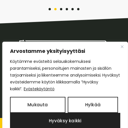
Arvostamme yksityisyyttäsi
Käytämme evästeitä selauskokemuksesi
HS Tekniikka Oy
parantamiseksi, personoitujen mainosten ja sisällön
Leikontie 8, 05820 Hyvinkää
tarjoamiseksi ja liikenteemme analysoimiseksi. Hyväksyt
Harri Sorvoja
evästeidemme käytön klikkaamalla ”Hyväksy
p. 0400 642 147
kaikki”.
Evästekäytäntö
+358 400 642 147
Mukauta
Hylkää
Hyväksy kaikki
2026 HS TEKNIIKKA