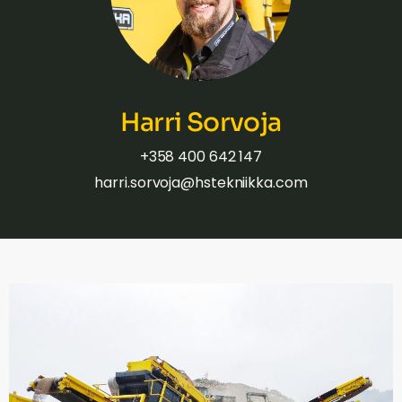
Harri Sorvoja
+358 400 642 147
harri.sorvoja@hstekniikka.com