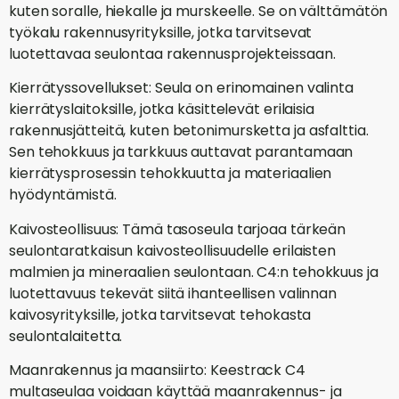
kuten soralle, hiekalle ja murskeelle. Se on välttämätön
työkalu rakennusyrityksille, jotka tarvitsevat
luotettavaa seulontaa rakennusprojekteissaan.
Kierrätyssovellukset: Seula on erinomainen valinta
kierrätyslaitoksille, jotka käsittelevät erilaisia
rakennusjätteitä, kuten betonimursketta ja asfalttia.
Sen tehokkuus ja tarkkuus auttavat parantamaan
kierrätysprosessin tehokkuutta ja materiaalien
hyödyntämistä.
Kaivosteollisuus: Tämä tasoseula tarjoaa tärkeän
seulontaratkaisun kaivosteollisuudelle erilaisten
malmien ja mineraalien seulontaan. C4:n tehokkuus ja
luotettavuus tekevät siitä ihanteellisen valinnan
kaivosyrityksille, jotka tarvitsevat tehokasta
seulontalaitetta.
Maanrakennus ja maansiirto: Keestrack C4
multaseulaa voidaan käyttää maanrakennus- ja