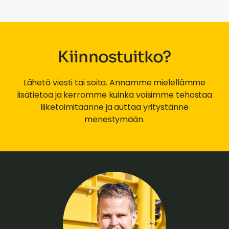
Kiinnostuitko?
Lähetä viesti tai soita. Annamme mielellämme
lisätietoa ja kerromme kuinka voisimme tehostaa
liiketoimitaanne ja auttaa yritystänne
menestymään.