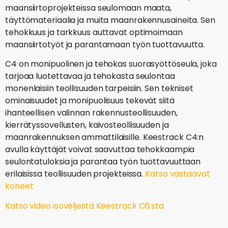
maansiirtoprojekteissa seulomaan maata,
täyttömateriaalia ja muita maanrakennusaineita. Sen
tehokkuus ja tarkkuus auttavat optimoimaan
maansiirtotyöt ja parantamaan työn tuottavuutta.
C4 on monipuolinen ja tehokas suorasyöttöseula, joka
tarjoaa luotettavaa ja tehokasta seulontaa
monenlaisiin teollisuuden tarpeisiin. Sen tekniset
ominaisuudet ja monipuolisuus tekevät siitä
ihanteellisen valinnan rakennusteollisuuden,
kierrätyssovellusten, kaivosteollisuuden ja
maanrakennuksen ammattilaisille. Keestrack C4:n
avulla käyttäjät voivat saavuttaa tehokkaampia
seulontatuloksia ja parantaa työn tuottavuuttaan
erilaisissa teollisuuden projekteissa.
Katso vastaavat
koneet
Katso video isoveljestä Keestrack C6:sta