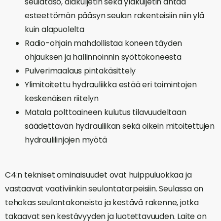
seulataso, alakuljetin sekä yläkuljetin antaa
esteettömän pääsyn seulan rakenteisiin niin ylä
kuin alapuolelta
Radio-ohjain mahdollistaa koneen täyden
ohjauksen ja hallinnoinnin syöttökoneesta
Pulverimaalaus pintakäsittely
Ylimitoitettu hydrauliikka estää eri toimintojen
keskenäisen riitelyn
Matala polttoaineen kulutus tilavuudeltaan
säädettävän hydrauliikan sekä oikein mitoitettujen
hydraulilinjojen myötä
C4:n tekniset ominaisuudet ovat huippuluokkaa ja
vastaavat vaativiinkin seulontatarpeisiin. Seulassa on
tehokas seulontakoneisto ja kestävä rakenne, jotka
takaavat sen kestävyyden ja luotettavuuden. Laite on