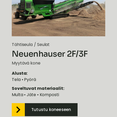
Tähtiseula
/
Seulat
Neuenhauser 2F/3F
Myytävä kone
Alusta:
Tela • Pyörä
Soveltuvat materiaalit:
Multa • Jäte • Komposti
Tutustu koneeseen