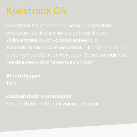
Keestrack C4
Keestrack C4 perinteinen soraseula täyttää
odotukset keskisuurissa seulonta urakoissa.
Yksinkertaisella vahvalla rakenteella ja
korkealuokkaisilla komponenteilla Keestrack tarjoaa
pitkän ja huolettoman käyttöiän. Soveltuu mainiosti
keskisuureen kiviainesten seulontaan.
Alustatyyppi:
Tela
Käsiteltävät materiaalit:
Multa • Hiekka • Sora • Kiviaines • Betoni