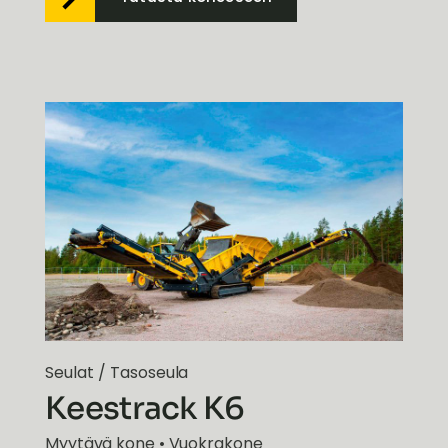
Seulat
/
Tasoseula
Keestrack K6
Myytävä kone • Vuokrakone