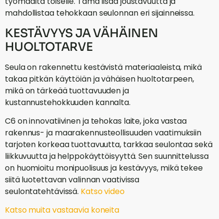
työmaalta toiselle. Tämä lisää joustavuutta ja
mahdollistaa tehokkaan seulonnan eri sijainneissa.
KESTÄVYYS JA VÄHÄINEN
HUOLTOTARVE
Seula on rakennettu kestävistä materiaaleista, mikä
takaa pitkän käyttöiän ja vähäisen huoltotarpeen,
mikä on tärkeää tuottavuuden ja
kustannustehokkuuden kannalta.
C6 on innovatiivinen ja tehokas laite, joka vastaa
rakennus- ja maarakennusteollisuuden vaatimuksiin
tarjoten korkeaa tuottavuutta, tarkkaa seulontaa sekä
liikkuvuutta ja helppokäyttöisyyttä. Sen suunnittelussa
on huomioitu monipuolisuus ja kestävyys, mikä tekee
siitä luotettavan valinnan vaativissa
seulontatehtävissä.
Katso video
Katso muita vastaavia koneita