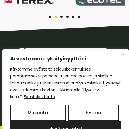
Arvostamme yksityisyyttäsi
Käytämme evästeitä selauskokemuksesi
HS Tekniikka Oy
parantamiseksi, personoitujen mainosten ja sisällön
Leikontie 8, 05820 Hyvinkää
tarjoamiseksi ja liikenteemme analysoimiseksi. Hyväksyt
Harri Sorvoja
evästeidemme käytön klikkaamalla ”Hyväksy
p. 0400 642 147
kaikki”.
Evästekäytäntö
+358 400 642 147
Mukauta
Hylkää
Hyväksy kaikki