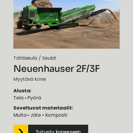
Tähtiseula
/
Seulat
Neuenhauser 2F/3F
Myytävä kone
Alusta:
Tela • Pyörä
Soveltuvat materiaalit:
Multa • Jäte • Komposti
Tutustu koneeseen