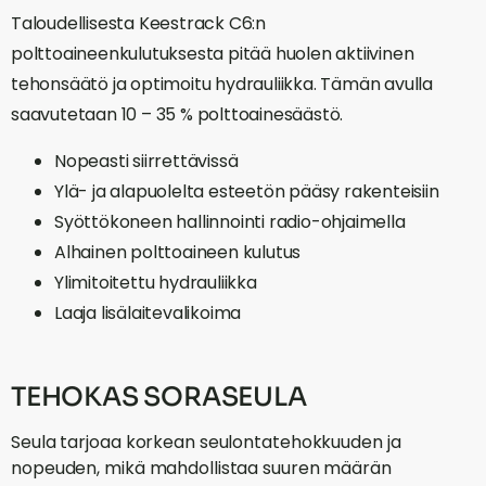
Taloudellisesta Keestrack C6:n
polttoaineenkulutuksesta pitää huolen aktiivinen
tehonsäätö ja optimoitu hydrauliikka. Tämän avulla
saavutetaan 10 – 35 % polttoainesäästö.
Nopeasti siirrettävissä
Ylä- ja alapuolelta esteetön pääsy rakenteisiin
Syöttökoneen hallinnointi radio-ohjaimella
Alhainen polttoaineen kulutus
Ylimitoitettu hydrauliikka
Laaja lisälaitevalikoima
TEHOKAS SORASEULA
Seula tarjoaa korkean seulontatehokkuuden ja
nopeuden, mikä mahdollistaa suuren määrän