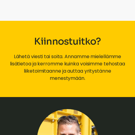
Kiinnostuitko?
Lähetä viesti tai soita. Annamme mielellämme
lisätietoa ja kerromme kuinka voisimme tehostaa
liiketoimitaanne ja auttaa yritystänne
menestymään.