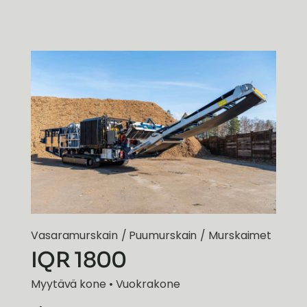
Vasaramurskain
/
Puumurskain
/
Murskaimet
IQR 1800
Myytävä kone • Vuokrakone