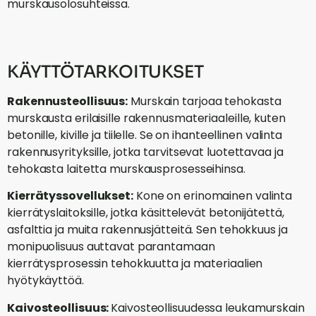
murskausolosuhteissa.
KÄYTTÖTARKOITUKSET
Rakennusteollisuus:
Murskain tarjoaa tehokasta
murskausta erilaisille rakennusmateriaaleille, kuten
betonille, kiville ja tiilelle. Se on ihanteellinen valinta
rakennusyrityksille, jotka tarvitsevat luotettavaa ja
tehokasta laitetta murskausprosesseihinsa.
Kierrätyssovellukset:
Kone on erinomainen valinta
kierrätyslaitoksille, jotka käsittelevät betonijätettä,
asfalttia ja muita rakennusjätteitä. Sen tehokkuus ja
monipuolisuus auttavat parantamaan
kierrätysprosessin tehokkuutta ja materiaalien
hyötykäyttöä.
Kaivosteollisuus:
Kaivosteollisuudessa leukamurskain