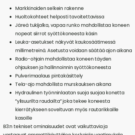
Markkinoiden selkein rakenne
Huoltokohteet helposti tavoitettavissa
Järeä tukijalka, vapaa runko mahdollistaa koneen
nopeat siirrot syöttökoneesta käsin
Leuka-asetukset näkyvät kaukosäätimessä
millimetreinä. Asetusta voidaan säätää ajon aikana
Radio-ohjain mahdollistaa koneen täyden
ohjauksen ja hallinnoinnin syöttökoneesta
Pulverimaalaus pintakäsittely
Tela-ajo mahdollista murskauksen aikana
Hydraulinen työnninlaatan suoja suojaa konetta
”ylisuurilta raudoilta” joka tekee koneesta
kierrätykseen soveltuvan myös rautarikkaille
kasoille
B3:n tekniset ominaisuudet ovat vaikuttavia ja
vastaavat ammattikäyttäjien korkeisiin vaatimuksiin.