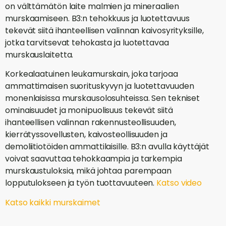
on välttämätön laite malmien ja mineraalien
murskaamiseen. B3:n tehokkuus ja luotettavuus
tekevät siitä ihanteellisen valinnan kaivosyrityksille,
jotka tarvitsevat tehokasta ja luotettavaa
murskauslaitetta.
Korkealaatuinen leukamurskain, joka tarjoaa
ammattimaisen suorituskyvyn ja luotettavuuden
monenlaisissa murskausolosuhteissa. Sen tekniset
ominaisuudet ja monipuolisuus tekevät siitä
ihanteellisen valinnan rakennusteollisuuden,
kierrätyssovellusten, kaivosteollisuuden ja
demoliitiotöiden ammattilaisille. B3:n avulla käyttäjät
voivat saavuttaa tehokkaampia ja tarkempia
murskaustuloksia, mikä johtaa parempaan
lopputulokseen ja työn tuottavuuteen.
Katso video
Katso kaikki murskaimet