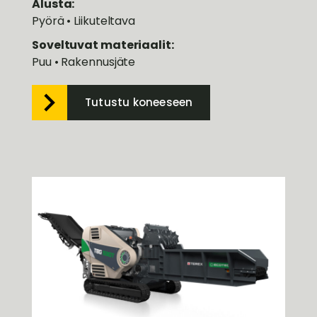
Alusta:
Pyörä • Liikuteltava
Soveltuvat materiaalit:
Puu • Rakennusjäte
Tutustu koneeseen