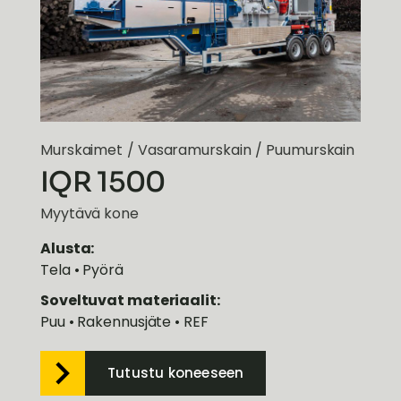
Murskaimet
/
Vasaramurskain
/
Puumurskain
IQR 1500
Myytävä kone
Alusta:
Tela • Pyörä
Soveltuvat materiaalit:
Puu • Rakennusjäte • REF
Tutustu koneeseen