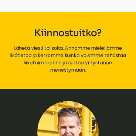
Kiinnostuitko?
Lähetä viesti tai soita. Annamme mielellämme
lisätietoa ja kerromme kuinka voisimme tehostaa
liiketoimitaanne ja auttaa yritystänne
menestymään.