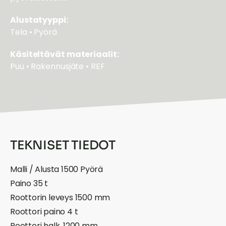
Alustatyyppi:
Tela • Pyörä
Käsiteltävät materiaalit:
Puu • Rakennusjäte • REF
TEKNISET TIEDOT
Malli / Alusta 1500 Pyörä
Paino 35 t
Roottorin leveys 1500 mm
Roottori paino 4 t
Roottori halk. 1200 mm