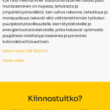
IQR 1500 Flexhammer vasaramurskaimen avulla puun
murskaaminen on nopeaa, tehokasta ja
ympäristöystävällistä. Sen vahva rakenne, tehokkuus ja
monipuolisuus tekevät siitä välttämättömän työkalun
puunjalostusteollisuudelle, kierrätyslaitoksille ja
energiantuotantolaitoksille, jotka haluavat optimoida
puujätteen käsittelyprosessinsa ja parantaa
kokonaistuottavuuttaan.
Katso myös IQR 1800 FH
Katso video
Kiinnostuitko?