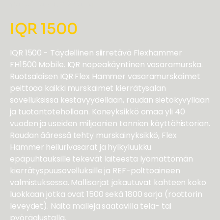
VASARAMURSKAIN
IQR 1500
IQR 1500 - Täydellinen siirretävä Flexhammer
FH1500 Mobile. IQR nopeakäyntinen vasaramurska.
Ruotsalaisen IQR Flex Hammer vasaramurskaimet
peittoaa kaikki murskaimet kierrätysalan
sovelluksissa kestävyydellään, raudan sietokyvyllään
ja tuotantotehollaan. Koneyksikkö omaa yli 40
vuoden ja useiden miljoonien tonnien käyttöhistorian.
Raudan ääressä tehty murskainyksikkö, Flex
Hammer heilurivasarat ja hylkyluukku
epäpuhtauksille tekevät laiteesta lyömättömän
kierrätyspuusovelluksille ja REF-polttoaineen
valmistuksessa. Mallisarjat jakautuvat kahteen koko
luokkaan jotka ovat 1500 sekä 1800 sarja (roottorin
leveydet). Näitä malleja saatavilla tela- tai
pyöräalustalla.