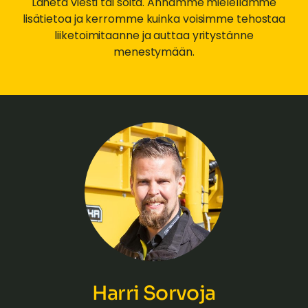
Lähetä viesti tai soita. Annamme mielellämme
lisätietoa ja kerromme kuinka voisimme tehostaa
liiketoimitaanne ja auttaa yritystänne
menestymään.
Harri Sorvoja