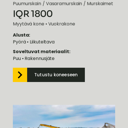
Puumurskain
/
Vasaramurskain
/
Murskaimet
IQR 1800
Myytävä kone • Vuokrakone
Alusta:
Pyörä • Liikuteltava
Soveltuvat materiaalit:
Puu • Rakennusjäte
Tutustu koneeseen