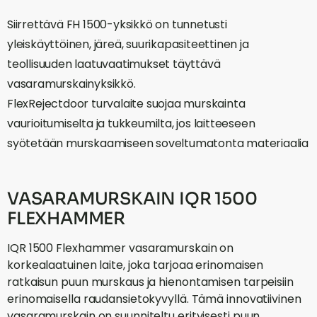
Siirrettävä FH 1500-yksikkö on tunnetusti
yleiskäyttöinen, järeä, suurikapasiteettinen ja
teollisuuden laatuvaatimukset täyttävä
vasaramurskainyksikkö.
FlexRejectdoor turvalaite suojaa murskainta
vaurioitumiselta ja tukkeumilta, jos laitteeseen
syötetään murskaamiseen soveltumatonta materiaalia
VASARAMURSKAIN IQR 1500
FLEXHAMMER
IQR 1500 Flexhammer vasaramurskain on
korkealaatuinen laite, joka tarjoaa erinomaisen
ratkaisun puun murskaus ja hienontamisen tarpeisiin
erinomaisella raudansietokyvyllä. Tämä innovatiivinen
vasaramurskain on suunniteltu erityisesti puun