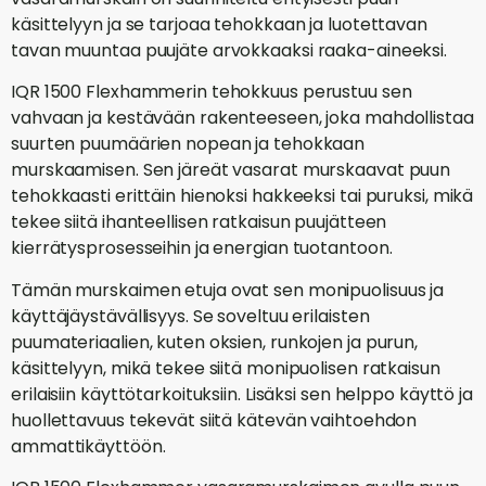
käsittelyyn ja se tarjoaa tehokkaan ja luotettavan
tavan muuntaa puujäte arvokkaaksi raaka-aineeksi.
IQR 1500 Flexhammerin tehokkuus perustuu sen
vahvaan ja kestävään rakenteeseen, joka mahdollistaa
suurten puumäärien nopean ja tehokkaan
murskaamisen. Sen järeät vasarat murskaavat puun
tehokkaasti erittäin hienoksi hakkeeksi tai puruksi, mikä
tekee siitä ihanteellisen ratkaisun puujätteen
kierrätysprosesseihin ja energian tuotantoon.
Tämän murskaimen etuja ovat sen monipuolisuus ja
käyttäjäystävällisyys. Se soveltuu erilaisten
puumateriaalien, kuten oksien, runkojen ja purun,
käsittelyyn, mikä tekee siitä monipuolisen ratkaisun
erilaisiin käyttötarkoituksiin. Lisäksi sen helppo käyttö ja
huollettavuus tekevät siitä kätevän vaihtoehdon
ammattikäyttöön.