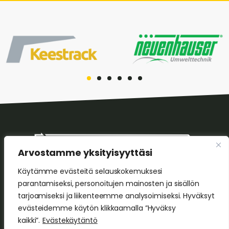
Arvostamme yksityisyyttäsi
Käytämme evästeitä selauskokemuksesi
HS Tekniikka Oy
parantamiseksi, personoitujen mainosten ja sisällön
Leikontie 8, 05820 Hyvinkää
tarjoamiseksi ja liikenteemme analysoimiseksi. Hyväksyt
Harri Sorvoja
evästeidemme käytön klikkaamalla ”Hyväksy
p. 0400 642 147
kaikki”.
Evästekäytäntö