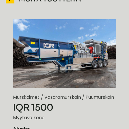
Murskaimet
/
Vasaramurskain
/
Puumurskain
IQR 1500
Myytävä kone
Alusta: