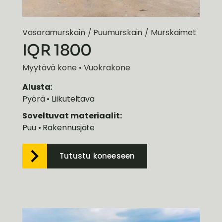
Vasaramurskain
/
Puumurskain
/
Murskaimet
IQR 1800
Myytävä kone • Vuokrakone
Alusta:
Pyörä • Liikuteltava
Soveltuvat materiaalit:
Puu • Rakennusjäte
Tutustu koneeseen