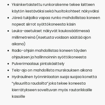
Yksinkertaistettu runkorakenne tekee laitteen
käytön kestäväksi sekä huoltokohteet näkyväksi
Järeä tukijalka vapaa runko mahdollistaa koneen
nopeat siirrot syöttökoneesta käsin
Leuka-asetukset näkyvät kaukosäätimessä
millimetreinä (Asetusta voidaan säätää ajon
aikana)
Radio-ohjain mahdollistaa koneen täyden
ohjauksen ja hallinnoinnin syöttökoneesta
Pulverimaalaus pintakäsittely
Tela-ajo on mahdollista murskauksen aikana
Hydraulinen työnninlaatan suoja suojaa konetta
”ylisuurilta raudoilta” joka tekee koneesta
kierrätykseen soveltuvan myös rautarikkaille
kasoille