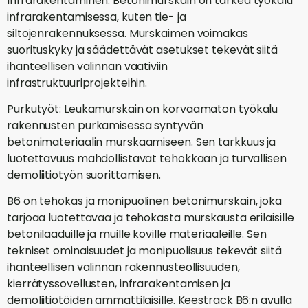
Infrarakentaminen: Betonimurskain on tärkeä työkalu
infrarakentamisessa, kuten tie- ja
siltojenrakennuksessa. Murskaimen voimakas
suorituskyky ja säädettävät asetukset tekevät siitä
ihanteellisen valinnan vaativiin
infrastruktuuriprojekteihin.
Purkutyöt: Leukamurskain on korvaamaton työkalu
rakennusten purkamisessa syntyvän
betonimateriaalin murskaamiseen. Sen tarkkuus ja
luotettavuus mahdollistavat tehokkaan ja turvallisen
demoliitiotyön suorittamisen.
B6 on tehokas ja monipuolinen betonimurskain, joka
tarjoaa luotettavaa ja tehokasta murskausta erilaisille
betonilaaduille ja muille koville materiaaleille. Sen
tekniset ominaisuudet ja monipuolisuus tekevät siitä
ihanteellisen valinnan rakennusteollisuuden,
kierrätyssovellusten, infrarakentamisen ja
demoliitiotöiden ammattilaisille. Keestrack B6:n avulla