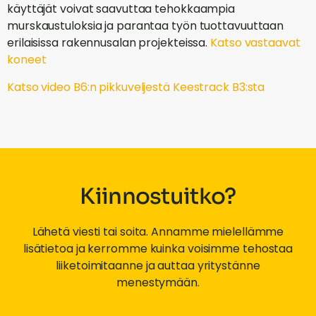
käyttäjät voivat saavuttaa tehokkaampia
murskaustuloksia ja parantaa työn tuottavuuttaan
erilaisissa rakennusalan projekteissa.
Katso vastaavat
koneet
Katso video B6:n pikkuveljestä Keestrack B3:sta
Kiinnostuitko?
Lähetä viesti tai soita. Annamme mielellämme
lisätietoa ja kerromme kuinka voisimme tehostaa
liiketoimitaanne ja auttaa yritystänne
menestymään.