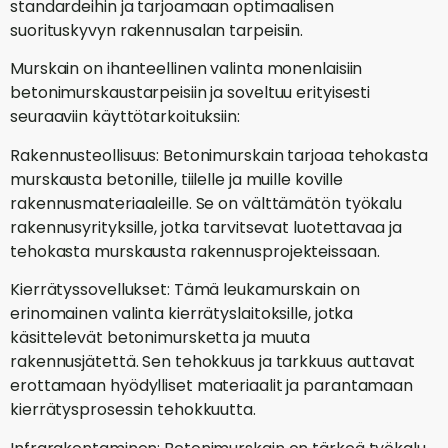
standardeihin ja tarjoamaan optimaalisen
suorituskyvyn rakennusalan tarpeisiin.
Murskain on ihanteellinen valinta monenlaisiin
betonimurskaustarpeisiin ja soveltuu erityisesti
seuraaviin käyttötarkoituksiin:
Rakennusteollisuus: Betonimurskain tarjoaa tehokasta
murskausta betonille, tiilelle ja muille koville
rakennusmateriaaleille. Se on välttämätön työkalu
rakennusyrityksille, jotka tarvitsevat luotettavaa ja
tehokasta murskausta rakennusprojekteissaan.
Kierrätyssovellukset: Tämä leukamurskain on
erinomainen valinta kierrätyslaitoksille, jotka
käsittelevät betonimursketta ja muuta
rakennusjätettä. Sen tehokkuus ja tarkkuus auttavat
erottamaan hyödylliset materiaalit ja parantamaan
kierrätysprosessin tehokkuutta.