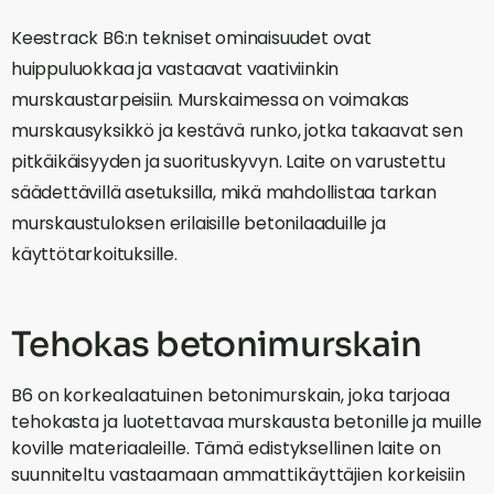
Keestrack B6:n tekniset ominaisuudet ovat
huippuluokkaa ja vastaavat vaativiinkin
murskaustarpeisiin. Murskaimessa on voimakas
murskausyksikkö ja kestävä runko, jotka takaavat sen
pitkäikäisyyden ja suorituskyvyn. Laite on varustettu
säädettävillä asetuksilla, mikä mahdollistaa tarkan
murskaustuloksen erilaisille betonilaaduille ja
käyttötarkoituksille.
Tehokas betonimurskain
B6 on korkealaatuinen betonimurskain, joka tarjoaa
tehokasta ja luotettavaa murskausta betonille ja muille
koville materiaaleille. Tämä edistyksellinen laite on
suunniteltu vastaamaan ammattikäyttäjien korkeisiin